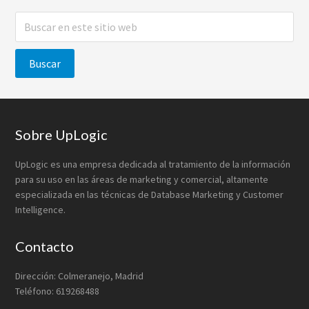
Buscar
en
este
sitio
web
Footer
Sobre UpLogic
UpLogic es una empresa dedicada al tratamiento de la información
para su uso en las áreas de marketing y comercial, altamente
especializada en las técnicas de Database Marketing y Customer
Intelligence.
Contacto
Dirección: Colmeranejo, Madrid
Teléfono: 619268488