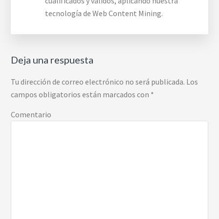
cualificados y válidos, aplicando nuestra
tecnología de Web Content Mining.
Interacciones
Deja una respuesta
con
los
Tu dirección de correo electrónico no será publicada.
Los
lectores
campos obligatorios están marcados con
*
Comentario