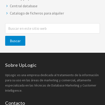
Central database
Catalogo de ficheros para alquiler
Buscar
en
este
sitio
web
Footer
Sobre UpLogic
UpLogic es una empresa dedicada al tratamiento de la información
para su uso en las áreas de marketing y comercial, altamente
especializada en las técnicas de Database Marketing y Customer
Intelligence.
Contacto